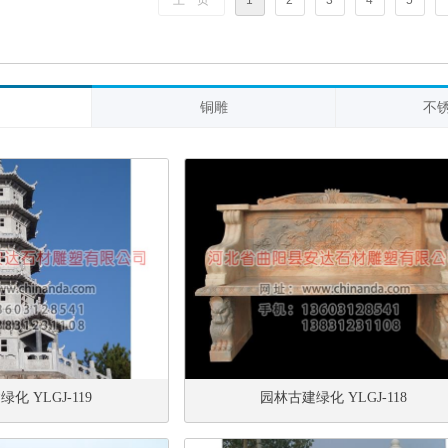
上一页
1
2
3
4
5
铜雕
不
化 YLGJ-119
园林古建绿化 YLGJ-118