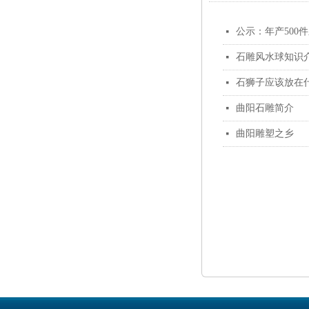
公示：年产500
넷
石雕风水球知识
넷
石狮子应该放在
넷
曲阳石雕简介
넷
曲阳雕塑之乡
넷