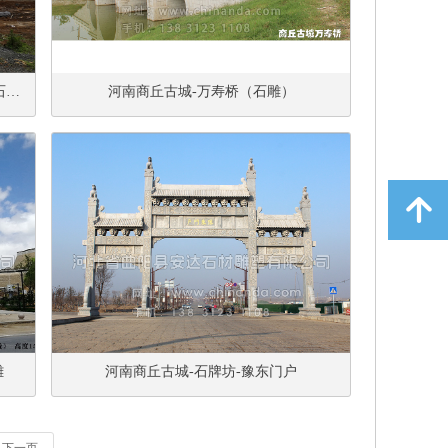
石雕
河南商丘古城-万寿桥（石雕）
녕
雕
河南商丘古城-石牌坊-豫东门户