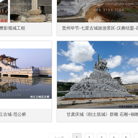
樊影视城工程
贵州毕节-七星古城旅游景区-汉彝结盟-
群雕
丘古城-范公桥
甘肃庆城《削土筑城》群雕 石雕+铜