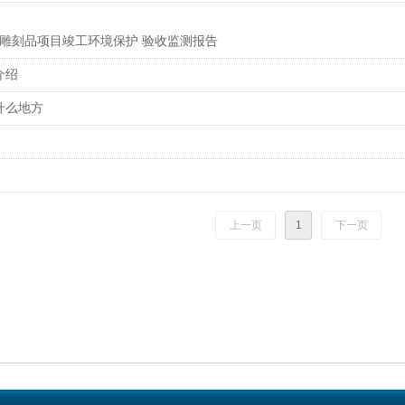
件雕刻品项目竣工环境保护 验收监测报告
介绍
什么地方
上一页
1
下一页