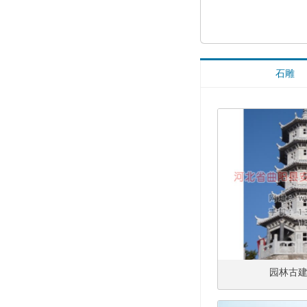
石雕
园林古建绿