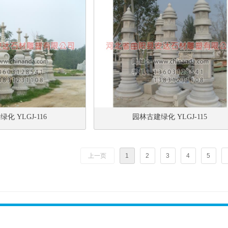
化 YLGJ-116
园林古建绿化 YLGJ-115
上一页
1
2
3
4
5