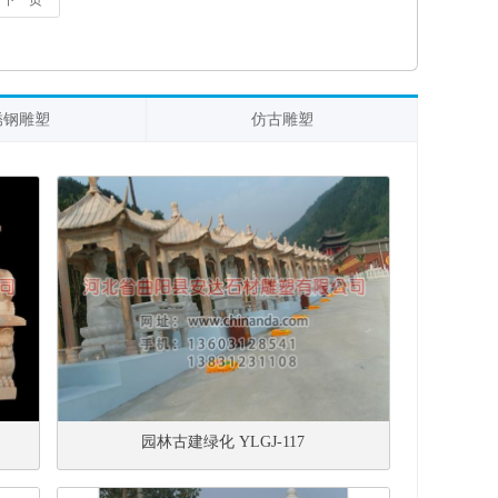
下一页
锈钢雕塑
仿古雕塑
园林古建绿化 YLGJ-117