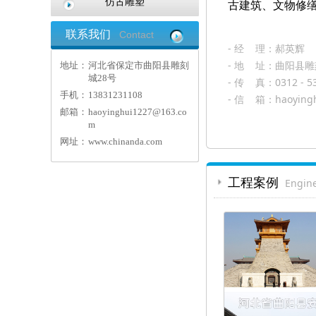
仿古雕塑
古建筑、文物修
联系我们
Contact
- 经 理：郝英辉 电
US
- 地 址：曲阳县雕
地址：
河北省保定市曲阳县雕刻
城28号
- 传 真：0312 - 5
手机：
13831231108
- 信 箱：haoyinghu
邮箱：
haoyinghui1227@163.co
m
网址：
www.chinanda.com
工程案例
Engine