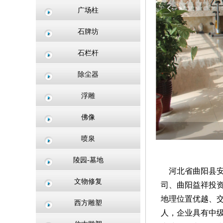
넳
广场柱
石牌坊
石栏杆
除尘器
浮雕
佛像
喷泉
陵园-墓地
河北省曲阳县安达
文物修复
司、曲阳益祥投
地理位置优越、交
西方雕塑
人，企业具有中